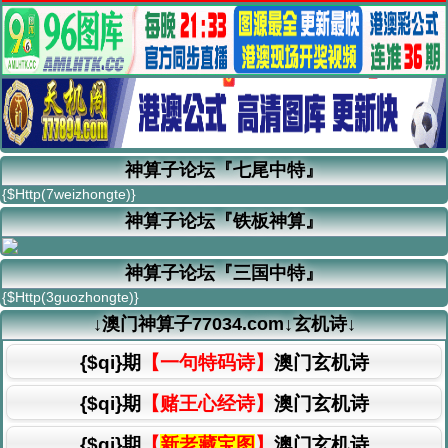
神算子论坛『七尾中特』
{$Http(7weizhongte)}
神算子论坛『铁板神算』
神算子论坛『三国中特』
{$Http(3guozhongte)}
↓澳门神算子77034.com↓玄机诗↓
{$qi}期
【一句特码诗】
澳门玄机诗
{$qi}期
【赌王心经诗】
澳门玄机诗
{$qi}期
【
新老藏宝图
】
澳门玄机诗