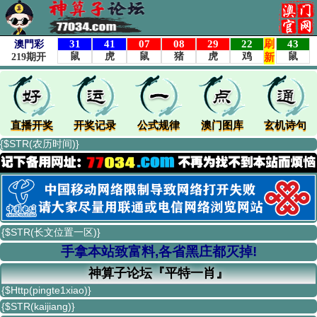
直播开奖
开奖记录
公式规律
澳门图库
玄机诗句
{$STR(农历时间)}
{$STR(长文位置一区)}
手拿本站致富料,各省黑庄都灭掉!
神算子论坛『平特一肖』
{$Http(pingte1xiao)}
{$STR(kaijiang)}