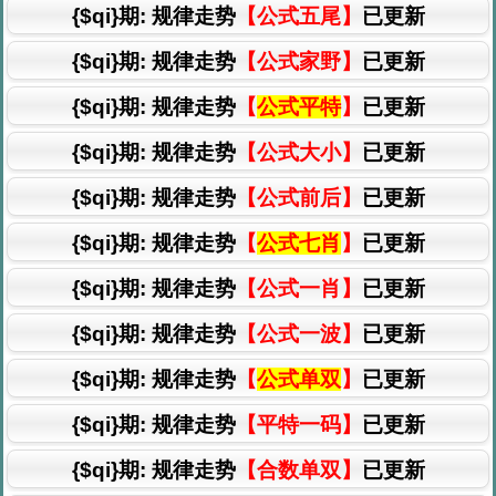
{$qi}期: 规律走势
【公式五尾】
已更新
{$qi}期: 规律走势
【公式家野】
已更新
{$qi}期: 规律走势
【
公式平特
】
已更新
{$qi}期: 规律走势
【公式大小】
已更新
{$qi}期: 规律走势
【公式前后】
已更新
{$qi}期: 规律走势
【
公式七肖
】
已更新
{$qi}期: 规律走势
【公式一肖】
已更新
{$qi}期: 规律走势
【公式一波】
已更新
{$qi}期: 规律走势
【
公式单双
】
已更新
{$qi}期: 规律走势
【平特一码】
已更新
{$qi}期: 规律走势
【合数单双】
已更新