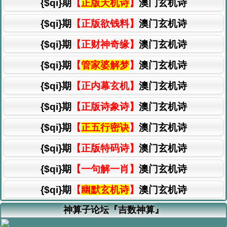
{$qi}期
【
正版天机诗
】
澳门玄机诗
{$qi}期
【正版欲钱料】
澳门玄机诗
{$qi}期
【正财神奇缘】
澳门玄机诗
{$qi}期
【
管家婆解梦
】
澳门玄机诗
{$qi}期
【正内幕玄机】
澳门玄机诗
{$qi}期
【正版诗象诗】
澳门玄机诗
{$qi}期
【
正五行密诀
】
澳门玄机诗
{$qi}期
【正版特码诗】
澳门玄机诗
{$qi}期
【一句解一肖】
澳门玄机诗
{$qi}期
【
幽默玄机诗
】
澳门玄机诗
神算子论坛『吉数神算』