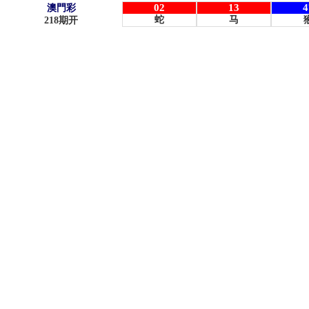
02
13
4
澳門彩
蛇
马
218
期开