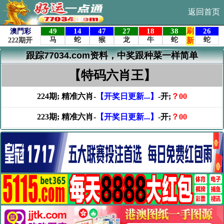
返回首页
跟踪77034.com资料，中奖跟种菜一样简单
【特码六肖王】
224期; 精准六肖-
【开奖日更新...】
-开;
？00
223期; 精准六肖-
【开奖日更新...】
-开;
？00