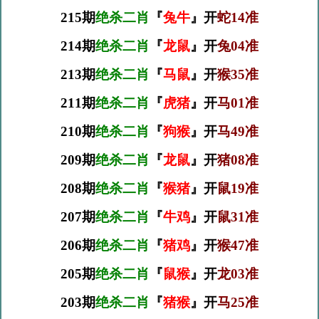
215期
绝杀二肖
『
兔牛
』开
蛇14准
214期
绝杀二肖
『
龙鼠
』开
兔04准
213期
绝杀二肖
『
马鼠
』开
猴35准
211期
绝杀二肖
『
虎猪
』开
马01准
210期
绝杀二肖
『
狗猴
』开
马49准
209期
绝杀二肖
『
龙鼠
』开
猪08准
208期
绝杀二肖
『
猴猪
』开
鼠19准
207期
绝杀二肖
『
牛鸡
』开
鼠31准
206期
绝杀二肖
『
猪鸡
』开
猴47准
205期
绝杀二肖
『
鼠猴
』开
龙03准
203期
绝杀二肖
『
猪猴
』开
马25准