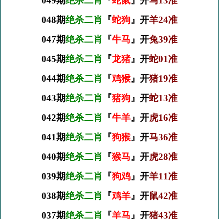
049期
绝杀二肖
『
蛇鼠
』开
马13准
048期
绝杀二肖
『
蛇狗
』开
羊24准
047期
绝杀二肖
『
牛马
』开
兔39准
045期
绝杀二肖
『
龙猪
』开
蛇01准
044期
绝杀二肖
『
鸡猴
』开
猪19准
043期
绝杀二肖
『
猪狗
』开
蛇13准
042期
绝杀二肖
『
牛羊
』开
虎16准
041期
绝杀二肖
『
狗猴
』开
马36准
040期
绝杀二肖
『
猴马
』开
虎28准
039期
绝杀二肖
『
狗鸡
』开
羊11准
038期
绝杀二肖
『
鸡羊
』开
鼠42准
037期
绝杀二肖
『
羊马
』开
猪43准