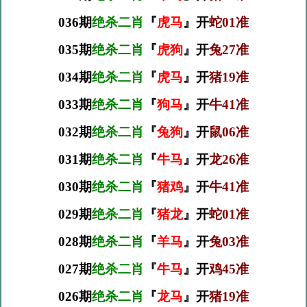
036期
绝杀二肖
『
虎马
』开
蛇01准
035期
绝杀二肖
『
虎狗
』开
兔27准
034期
绝杀二肖
『
虎马
』开
猪19准
033期
绝杀二肖
『
狗马
』开
牛41准
032期
绝杀二肖
『
兔狗
』开
鼠06准
031期
绝杀二肖
『
牛马
』开
龙26准
030期
绝杀二肖
『
猪鸡
』开
牛41准
029期
绝杀二肖
『
猪龙
』开
蛇01准
028期
绝杀二肖
『
羊马
』开
兔03准
027期
绝杀二肖
『
牛马
』开
鸡45准
026期
绝杀二肖
『
龙马
』开
猪19准