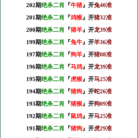
202期
绝杀二肖
『
牛猪
』开
兔40准
201期
绝杀二肖
『
鸡猴
』开
猪32准
200期
绝杀二肖
『
猪羊
』开
龙39准
199期
绝杀二肖
『
兔牛
』开
羊36准
197期
绝杀二肖
『
狗羊
』开
猪08准
196期
绝杀二肖
『
马鸡
』开
龙39准
195期
绝杀二肖
『
虎猴
』开
马25准
194期
绝杀二肖
『
猪狗
』开
蛇26准
193期
绝杀二肖
『
猪猴
』开
狗09准
192期
绝杀二肖
『
鼠鸡
』开
马25准
191期
绝杀二肖
『
猪狗
』开
虎29准