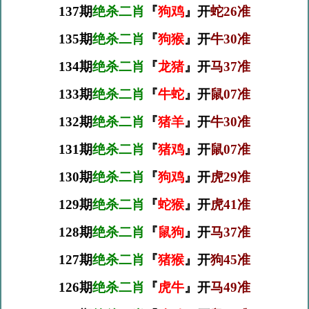
137期
绝杀二肖
『
狗鸡
』开
蛇26准
135期
绝杀二肖
『
狗猴
』开
牛30准
134期
绝杀二肖
『
龙猪
』开
马37准
133期
绝杀二肖
『
牛蛇
』开
鼠07准
132期
绝杀二肖
『
猪羊
』开
牛30准
131期
绝杀二肖
『
猪鸡
』开
鼠07准
130期
绝杀二肖
『
狗鸡
』开
虎29准
129期
绝杀二肖
『
蛇猴
』开
虎41准
128期
绝杀二肖
『
鼠狗
』开
马37准
127期
绝杀二肖
『
猪猴
』开
狗45准
126期
绝杀二肖
『
虎牛
』开
马49准