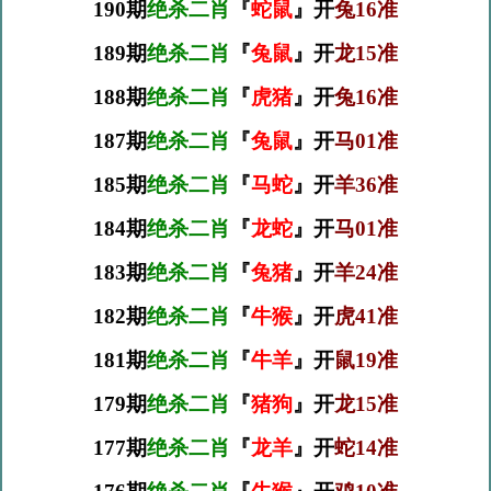
190期
绝杀二肖
『
蛇鼠
』开
兔16准
189期
绝杀二肖
『
兔鼠
』开
龙15准
188期
绝杀二肖
『
虎猪
』开
兔16准
187期
绝杀二肖
『
兔鼠
』开
马01准
185期
绝杀二肖
『
马蛇
』开
羊36准
184期
绝杀二肖
『
龙蛇
』开
马01准
183期
绝杀二肖
『
兔猪
』开
羊24准
182期
绝杀二肖
『
牛猴
』开
虎41准
181期
绝杀二肖
『
牛羊
』开
鼠19准
179期
绝杀二肖
『
猪狗
』开
龙15准
177期
绝杀二肖
『
龙羊
』开
蛇14准