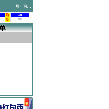
返回首页
简单