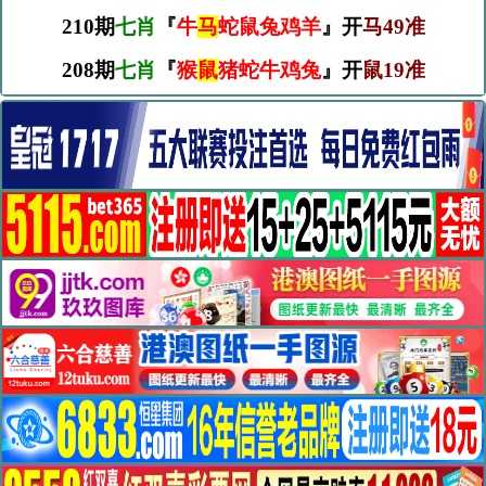
210期
七肖
『
牛
马
蛇鼠兔鸡羊
』开
马49准
208期
七肖
『
猴
鼠
猪蛇牛鸡兔
』开
鼠19准